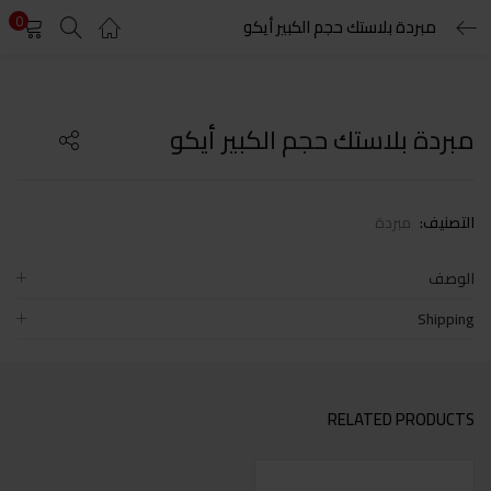
0
مبردة بلاستك حجم الكبير أيكو
LOGIN
Enter your username and password to login.
مبردة بلاستك حجم الكبير أيكو
التصنيف:
مبردة
Remember me
الوصف
Shipping
Lost password?
RELATED PRODUCTS