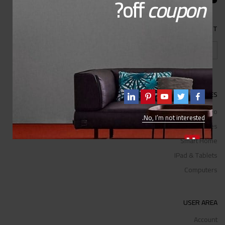
?
off
coupon
ACCEPTED PAYMENT
CATEGORIES
TV & Video
No, I’m not interested.
Cell Phones
Smart Home
IPad & Tablets
Computers
USER AREA
Account