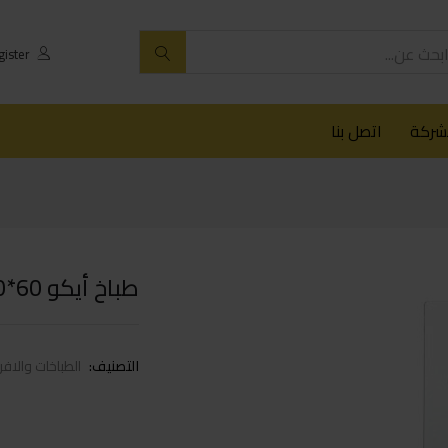
لشركة
اتصل بنا
طباخ أيكو 60*90
التصنيف:
الطباخات والافر