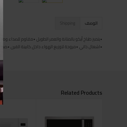
الوصف
Shipping
•يتميز طباخ أيكو بالمتانة والعمر الطويل •مقاوم للصداء وم
•اشعال ذاتي •مروحة لتوزيع الهواء داخل كابينة الفرن •ضما
Related Products