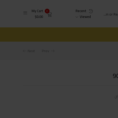
My Cart
Recent
0
Login or Register
$
0.00
Viewed
Next
Prev
ان