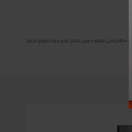
•نظام امان متطور •عيون الطباخ تتميز بجودة توزيع الحرارة