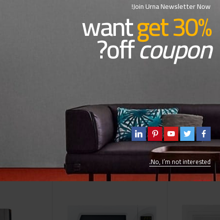
Join Urna Newsletter Now!
want
get 30%
?
off
coupon
صنع من اجود انواع النحاس والستانلس ستيل •مواصفات ايطالية وتجميع مصري 
ن ثلاث سنوات
No, I’m not interested.