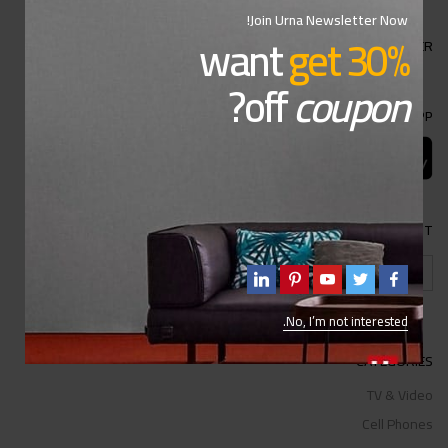
Join Urna Newsletter Now!
want
get 30%
SUBSCRIBE OUR NEWSLETTER
?
off
coupon
DOWNLOAD APP
ACCEPTED PAYMENT
No, I’m not interested.
CATEGORIES
TV & Video
Cell Phones